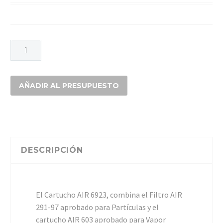
FILTRO
AIR
F600VGP3
EX6923
AÑADIR AL PRESUPUESTO
V/Org-
G/Acidos/P100
cantidad
DESCRIPCIÓN
El Cartucho AIR 6923, combina el Filtro AIR
291-97 aprobado para Partículas y el
cartucho AIR 603 aprobado para Vapor