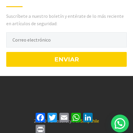
Suscríbete a nuestro boletín y entérate de lo más reciente
en artículos de seguridad:
Facebook
Twitter
Email
WhatsApp
LinkedIn
2020 © PuntoSafety. Por
SmtpChile
Print