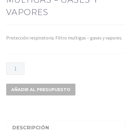
VAPORES
Protección respiratoria. Filtro multigas – gases y vapores.
FILTRO
3M
6006
MULTIGAS
AÑADIR AL PRESUPUESTO
-
GASES
Y
VAPORES
cantidad
DESCRIPCIÓN