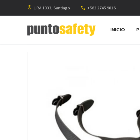
LIRA 1333, Santiago
+562 2745 9816
INICIO
P