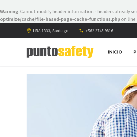
Warning
: Cannot modify header information - headers already s
optimize/cache/file-based-page-cache-functions.php
on line
LIRA 1333, Santiago
+562 2745 9816
INICIO
P