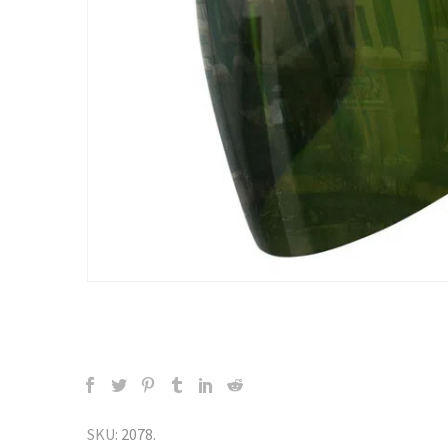
SKU:
2078
.