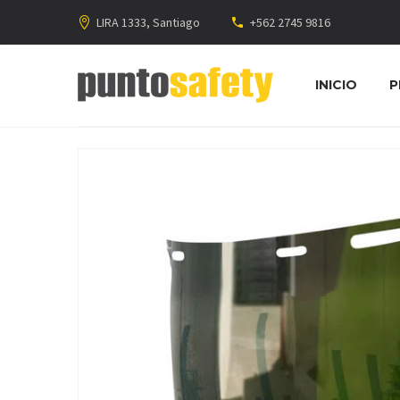
LIRA 1333, Santiago
+562 2745 9816
INICIO
P