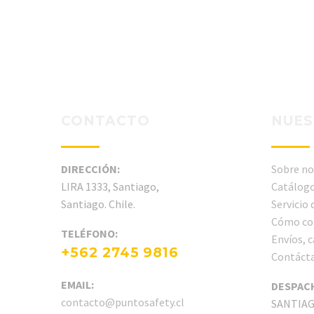
CONTACTO
NUES
DIRECCIÓN:
Sobre no
LIRA 1333, Santiago,
Catálogo
Santiago. Chile.
Servicio
Cómo co
TELÉFONO:
Envíos, 
+562 2745 9816
Contáct
EMAIL:
DESPAC
contacto@puntosafety.cl
SANTIA