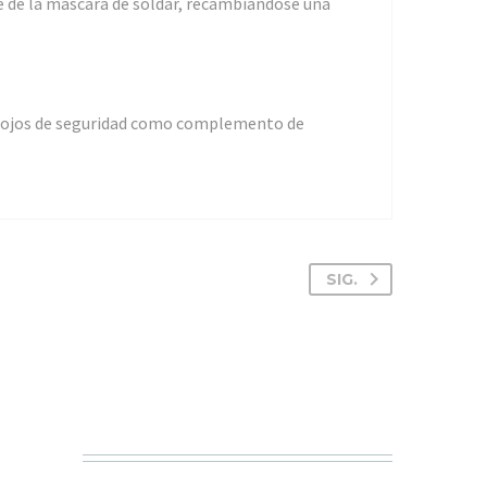
te de la máscara de soldar, recambiándose una
nteojos de seguridad como complemento de
SIG.