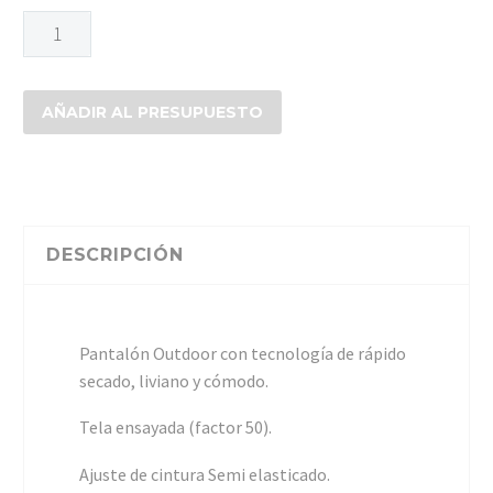
PANTALON
CARGO
OUTDOOR
TECH-
AÑADIR AL PRESUPUESTO
X
cantidad
DESCRIPCIÓN
Pantalón Outdoor con tecnología de rápido
secado, liviano y cómodo.
Tela ensayada (factor 50).
Ajuste de cintura Semi elasticado.