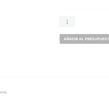
MASCARILLA
ATOX
210V
cantidad
AÑADIR AL PRESUPUES
leno.
.