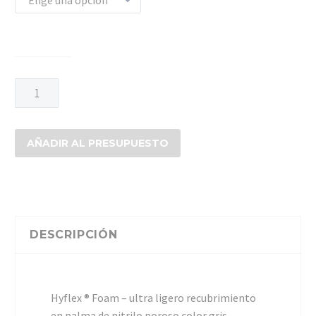
GUANTE
ANSELL
HYFLEX
11-
AÑADIR AL PRESUPUESTO
800
cantidad
DESCRIPCIÓN
Hyflex ® Foam – ultra ligero recubrimiento
en palma de nitrilo poroso color gris