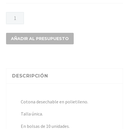
COTONA
DESECHABLE
(10U)
cantidad
AÑADIR AL PRESUPUESTO
DESCRIPCIÓN
Cotona desechable en polietileno.
Talla única.
En bolsas de 10 unidades.