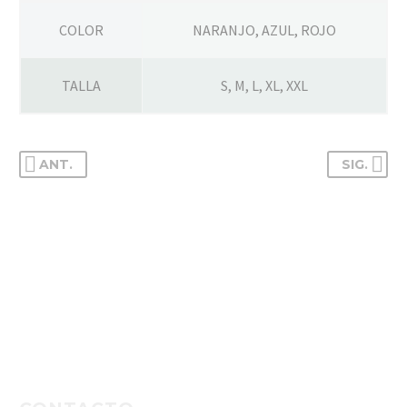
COLOR
NARANJO, AZUL, ROJO
TALLA
S, M, L, XL, XXL
ANT.
SIG.