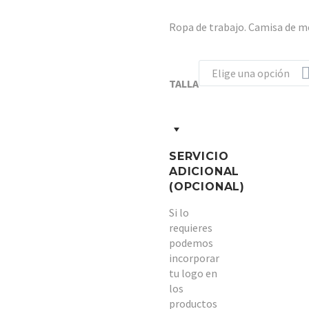
Ropa de trabajo. Camisa de me
Elige una opción
TALLA
SERVICIO
ADICIONAL
(OPCIONAL)
Si lo
requieres
podemos
incorporar
tu logo en
los
productos