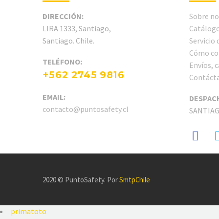
DIRECCIÓN:
Sobre no
LIRA 1333, Santiago,
Catálogo
Santiago. Chile.
Servicio
Cómo co
TELÉFONO:
Envíos, 
+562 2745 9816
Contáct
EMAIL:
DESPAC
contacto@puntosafety.cl
SANTIA
2020 © PuntoSafety. Por
SmtpChile
primatoto