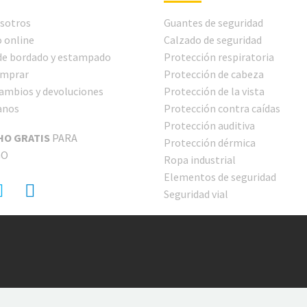
sotros
Guantes de seguridad
 online
Calzado de seguridad
 de bordado y estampado
Protección respiratoria
mprar
Protección de cabeza
cambios y devoluciones
Protección de la vista
anos
Protección contra caídas
Protección auditiva
HO GRATIS
PARA
Protección dérmica
GO
Ropa industrial
Elementos de seguridad
Seguridad vial