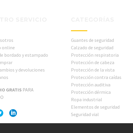
TRO SERVICIO
CATEGORÍAS
sotros
Guantes de seguridad
 online
Calzado de seguridad
 de bordado y estampado
Protección respiratoria
mprar
Protección de cabeza
cambios y devoluciones
Protección de la vista
anos
Protección contra caídas
Protección auditiva
HO GRATIS
PARA
Protección dérmica
GO
Ropa industrial
Elementos de seguridad
Seguridad vial