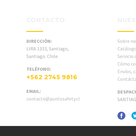
CONTACTO
NUES
DIRECCIÓN:
Sobre no
LIRA 1333, Santiago,
Catálogo
Santiago. Chile.
Servicio
Cómo co
TELÉFONO:
Envíos, 
+562 2745 9816
Contáct
EMAIL:
DESPAC
contacto@puntosafety.cl
SANTIA