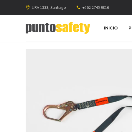
LIRA 1333, Santiago
+562 2745 9816
INICIO
P