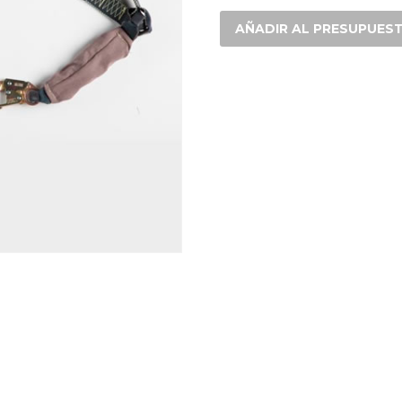
VIDA
EN
AÑADIR AL PRESUPUES
Y
MSA
KEVLAR
C/SHOCK
ABSORBER
cantidad