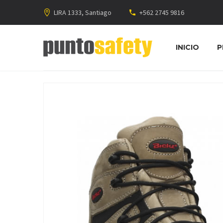
LIRA 1333, Santiago
+562 2745 9816
INICIO
P