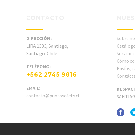
CONTACTO
NUES
DIRECCIÓN:
Sobre no
LIRA 1333, Santiago,
Catálogo
Santiago. Chile.
Servicio
Cómo co
TELÉFONO:
Envíos, 
+562 2745 9816
Contáct
EMAIL:
DESPAC
contacto@puntosafety.cl
SANTIA