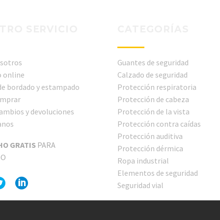
TRO SERVICIO
CATEGORÍAS
sotros
Guantes de seguridad
 online
Calzado de seguridad
 de bordado y estampado
Protección respiratoria
mprar
Protección de cabeza
cambios y devoluciones
Protección de la vista
anos
Protección contra caídas
Protección auditiva
HO GRATIS
PARA
Protección dérmica
GO
Ropa industrial
Elementos de seguridad
Seguridad vial