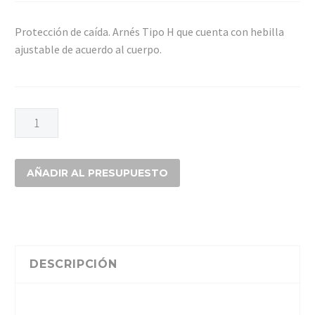
Protección de caída. Arnés Tipo H que cuenta con hebilla
ajustable de acuerdo al cuerpo.
ARNES
4
ARGOLLAS
ESPIGON
AÑADIR AL PRESUPUESTO
TIPO
H
cantidad
DESCRIPCIÓN