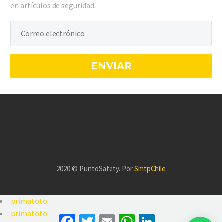
en artículos de seguridad:
2020 © PuntoSafety. Por
SmtpChile
primatoto
primatoto
Facebook
Twitter
Email
WhatsApp
LinkedIn